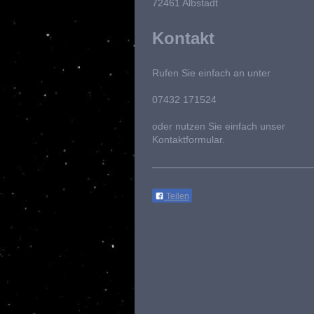
72461
Albstadt
Kontakt
Rufen Sie einfach an unter
07432 171524
oder nutzen Sie einfach unser
Kontaktformular.
Teilen